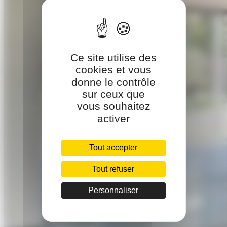
Ce site utilise des
cookies et vous
donne le contrôle
sur ceux que
vous souhaitez
activer
Tout accepter
Tout refuser
Personnaliser