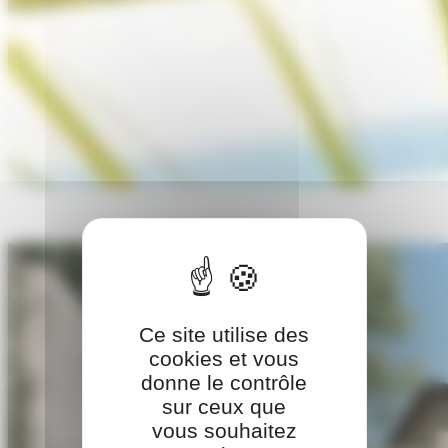
Ce site utilise des
cookies et vous
donne le contrôle
sur ceux que
vous souhaitez