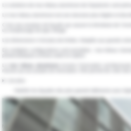
Le solutions de mur-rideau aluminium de Sepalumic sont prév
Le mur-rideau aluminium est une structure plus légère et discrè
C’est une ossature de façade qui assure la fermeture de l’enve
un remplissage de type vitrage.
Les dimensions n’ont plus de limites. Adaptés aux grands volu
De multiples configurations sont possibles : mur-rideau classiq
photovoltaïques et brise-soleil en option.
Le
mur rideau aluminium
incarne l’innovation architectura
neuves qu’aux projets de rénovation. Elle permet de créer des
Lire plus
Habiller les façades des plus grands bâtiments avec légè