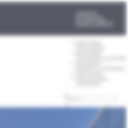
CONTACT
ACTUALITÉS
ACCÈS CLIENTS
MENUISERIES
POUR L’HABITAT
MENUISERIES
EXTÉRIEURES & OUTDOOR
MENUISERIES
BÂTIMENTS & TERTIAIRES
PARTICULIERS
PRESCRIPTEURS
DU BÂTIMENT