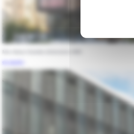
Mur-rideau Grandes dimensions W60
en savoir
+