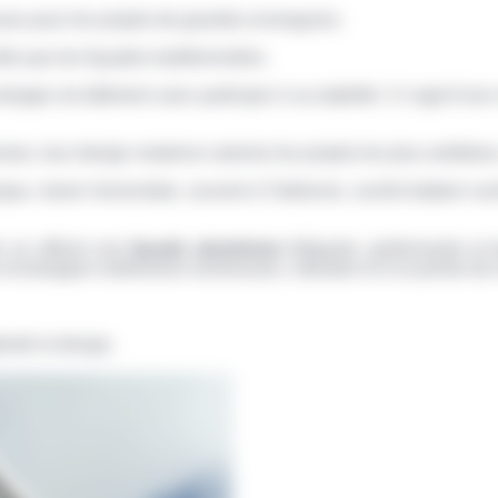
ues pour les projets de grandes envergures.
te que les façades traditionnelles.
loppe du bâtiment sans participer à sa stabilité. Il s’agit d’u
mes, leur design moderne valorise les projets les plus ambitieu
ue, trame horizontale, ouvrant à l’italienne, oscillo-battant ca
le en offrant une
façade aluminium
élégante, performante et d
 enveloppes extérieures lumineuses, robustes et à la pointe de 
reté et design.