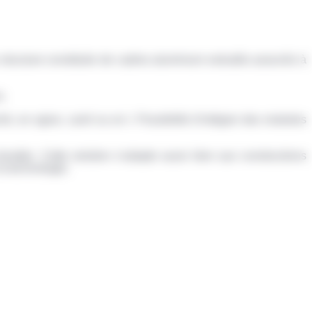
ne structure constituée de cadres aluminium extrudés associés à
x.
ché, en ogive, carré ou en l. Possibilité d’intégrer des modules
urable. Cette solution s’adapte aussi bien aux constructions
la technologie.