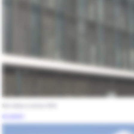
Mur-rideau à serreur W44
en savoir
+