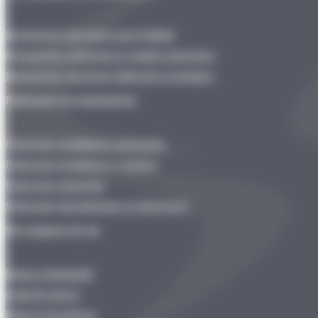
Menuiseries aluminium pour l’habitat
Menuiseries extérieures & outdoor aluminium
Menuiseries aluminium bâtiments & tertiaires
Fabricants de menuiseries
Fabricants installateurs particuliers
Fabricants installateurs chantiers
Fabricants Industriels
Fabricants Internationaux et ultramarins
Vos espaces de vie
Maison individuelle
Collectif vertical
Maison d’architecte