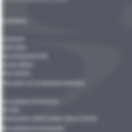
L’entreprise
L’entreprise
Notre métier
Nos engagements RSE
Groupe Valfidus
Nous rejoindre
Tout savoir sur la menuiserie aluminium
Les avantages de l’aluminium
RE 2020
Financements, Réglementation, idées & Conseils
Nos systèmes de menuiseries