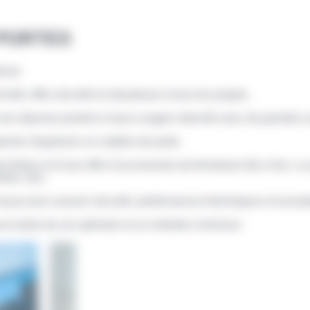
PORTES
ense.
trafic offre sécurité et robustesse à tous les projets.
 une réponse positive à leurs usages intensifs avec de grandes o
 gamme Sepalumic en matière de porte.
inition et d’une offre d’accessoires de fermeture très riche. La
els, etc).
conçue pour assurer sécurité, performances thermiques et acousti
une durée de vie optimale et un entretien minimum.