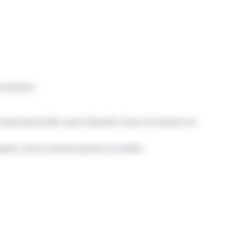
uvertures.
 porte grand trafic saura répondre à tous les besoins en
ques, tout en laissant passer la lumière.