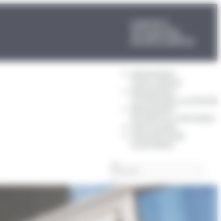
CONTACT
ACTUALITÉS
ACCÈS CLIENTS
MENUISERIES
POUR L’HABITAT
MENUISERIES
EXTÉRIEURES & OUTDOOR
MENUISERIES
BÂTIMENTS & TERTIAIRES
PARTICULIERS
PRESCRIPTEURS
DU BÂTIMENT