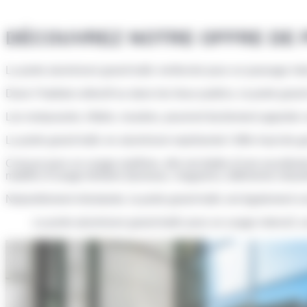
DÉCOUVREZ NOTRE OFFRE DE 
La porte aluminium grand trafic renforcée pour un passage int
Dans l’habitat collectif ou dans les lieux publics, la porte grand 
Les restaurants, hôtels, musées, pourront facilement apporter
La porte grand trafic en aluminium représente l’offre haut de
Conçue pour un usage extrême, elle est dotée d’une excellente f
matière d’usage tertiaire (bureaux, magasins, bâtiments industri
Naturellement résistante, la porte grand trafic est également 
La porte aluminium grand-trafic pour un usage intensif, 