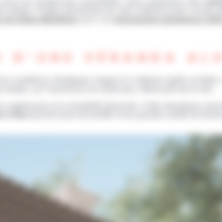
ouvre de nombreuses possibilités. Nous proposons des
solu
re habitat. Profitez pleinement de votre extérieur toute l’année
 les Alpes-Maritimes
avec nos
menuiseries aluminium à Nic
S D’UNE VÉRANDA ALU
 les conditions climatiques exigent un matériau stable et fiable
ste simple, car l’aluminium ne rouille pas, même près de la mer.
 supérieures et sa durabilité éprouvée. Cette robustesse assure
m à Nice
permet aussi de profiter d’une grande variété de formes