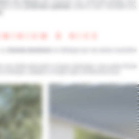
tions sur mesure
afin d’assurer une continuité parfaite avec
 grâce à une
protection optimale
contre le vent, l’humidité et la
e
.
MINIUM À NICE
. La
véranda aluminium
se distingue par ses atouts essentiels
 une réelle pérennité à chaque réalisation, sans perte d’éclat
 et designs, adaptés à chaque style architectural local.