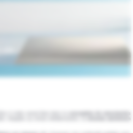
 vie
âce à notre savoir-faire dans la
conception de menuiseries
ble. Adaptée au climat méditerranéen, la
véranda aluminium