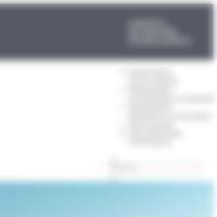
CONTACT
ACTUALITÉS
ACCÈS CLIENTS
MENUISERIES
POUR L’HABITAT
MENUISERIES
EXTÉRIEURES & OUTDOOR
MENUISERIES
BÂTIMENTS & TERTIAIRES
PARTICULIERS
PRESCRIPTEURS
DU BÂTIMENT