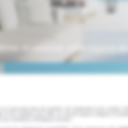
limer et valoriser votre espace de
ui procurant plus de lumière, de modernité et de confort. Gr
n
ou de création pour offrir un nouvel espace élégant et dura
t aux variations climatiques locales.