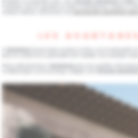
Embellir sa propriété avec une
véranda aluminium à Nice
l’existant, tout en ajoutant un style contemporain unique à vot
chaleur intense. Découvrez nos
menuiseries aluminium dans
LES AVANTAGE
L’
aluminium
trouve toute sa place à Nice, où la luminosité et
pour le confort et la valorisation de l’habitat. Son entretien re
Nous sélectionnons l’
aluminium
pour ses qualités mécaniques
ni déformation au fil du temps. Intégrer une
véranda aluminiu