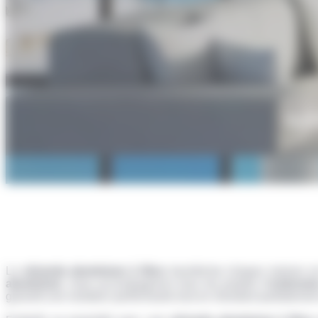
sub
La
véranda aluminium à Nice
transforme chaque maison en l
aluminium
, nous accompagnons tous les projets d’
extensio
garantit une isolation performante tout en résistant parfaitemen