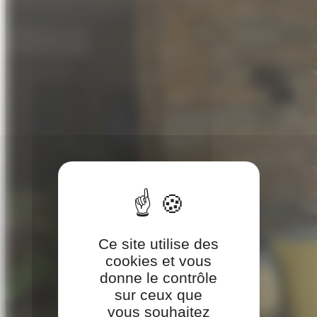
Ce site utilise des
cookies et vous
donne le contrôle
sur ceux que
vous souhaitez