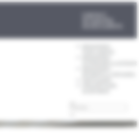
CONTACT
ACTUALITÉS
ACCÈS CLIENTS
MENUISERIES
POUR L’HABITAT
MENUISERIES
EXTÉRIEURES & OUTDOOR
MENUISERIES
BÂTIMENTS & TERTIAIRES
PARTICULIERS
PRESCRIPTEURS
DU BÂTIMENT