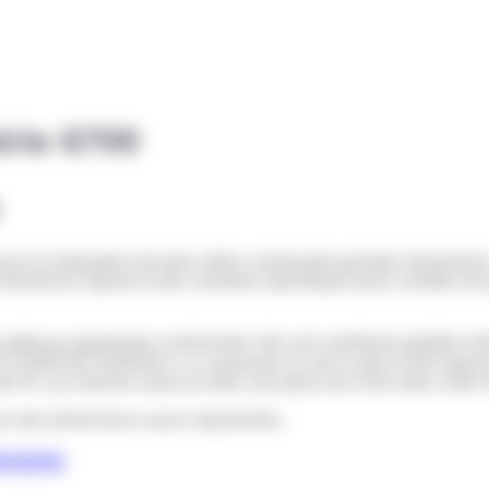
érie 6700
our la réalisation de baie vitrée coulissante grandes dimension
t aluminium répond à des chantiers spécifiques pour combler de 
 vitrée en aluminium
coulissante crée une symbiose parfaite entre
 confort de roulement. Le coulissant XL de la série 6700 répon
sant XL sur-mesure saura se faire une place de choix dans votre h
 sur des dimensions aussi importantes.
ROCESS