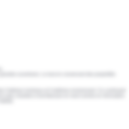
s.
grandes ouvertures. Le tout en conservant des propriétés
 l’intérieur lumineux et l’extérieur environnant. Ce coulissant
d à des chantiers d’architecture en neuf comme en rénovation.
abitat.