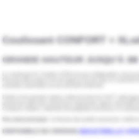
Coulissant CONFORT + XL
s
GRANDE HAUTEUR JUSQU’À 3M
Le coulissant XL Confort+ 6700 est une configuration conçue p
Pouvant aller jusqu’à 4m de large et 3m de haut, le coulissan
isolantes maximales et une sécurité renforcée.
2
Dotée d’une grande surface vitrée de près de 12m
, cette
baie
aluminium allie donc dimension imposante, lignes minimales et
Couleurs, finition, collection de poignées exclusive, le coulis
Son atout principal
: la finesse des profils aluminium, inédit
DISPONIBLE EN VERSION
INDUSTRIELLE
I-P