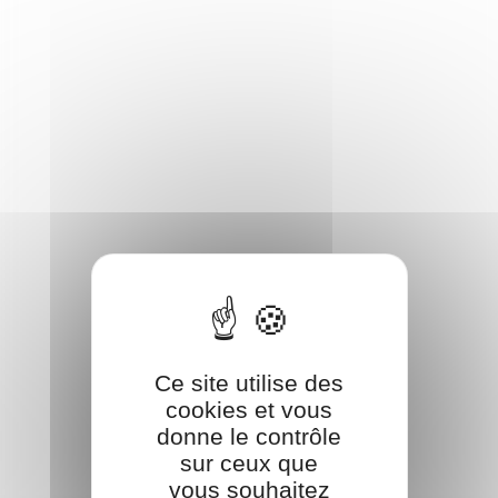
Ce site utilise des
cookies et vous
donne le contrôle
sur ceux que
vous souhaitez