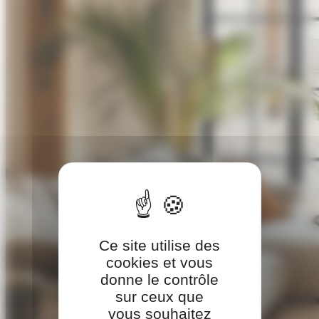
Ce site utilise des
cookies et vous
donne le contrôle
sur ceux que
vous souhaitez